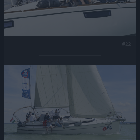
#22
Jön még kép!