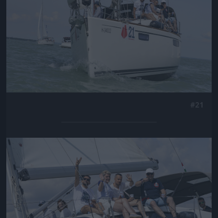
#21
Jön még kép!