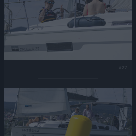
#27
Jön még kép!