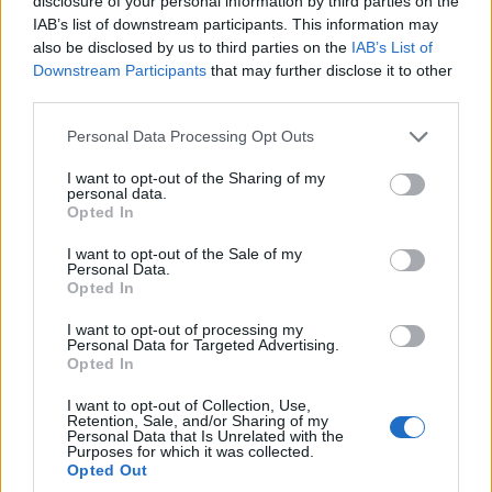
disclosure of your personal information by third parties on the
IAB’s list of downstream participants. This information may
also be disclosed by us to third parties on the
IAB’s List of
#17
Downstream Participants
that may further disclose it to other
third parties.
Please note that this website/app uses one or more Google
Personal Data Processing Opt Outs
services and may gather and store information including but
Jön még kép!
not limited to your visit or usage behaviour. You may click to
I want to opt-out of the Sharing of my
personal data.
grant or deny consent to Google and its third-party tags to
Opted In
use your data for below specified purposes in below Google
consent section.
I want to opt-out of the Sale of my
Personal Data.
Opted In
I want to opt-out of processing my
Personal Data for Targeted Advertising.
Opted In
I want to opt-out of Collection, Use,
Retention, Sale, and/or Sharing of my
Personal Data that Is Unrelated with the
Purposes for which it was collected.
Opted Out
#18