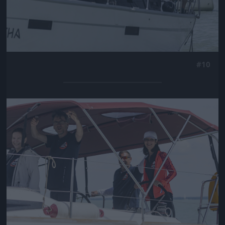
#10
Jön még kép!