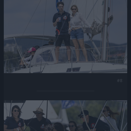
#8
Jön még kép!