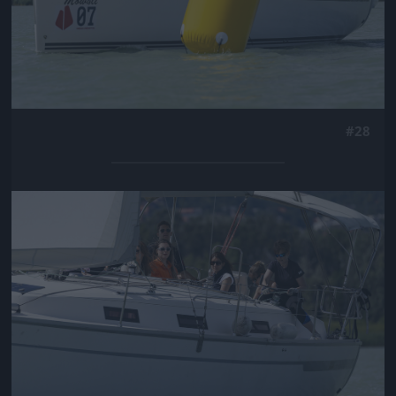
#28
Jön még kép!