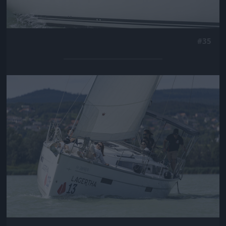
#35
Jön még kép!