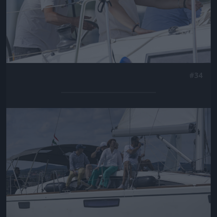
#34
Jön még kép!