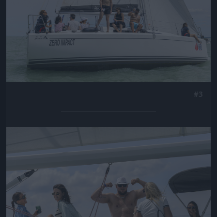
#3
Jön még kép!