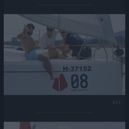
Jön még kép!
#13