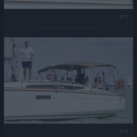
#11
Jön még kép!
#12