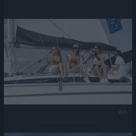
Jön még kép!
#25