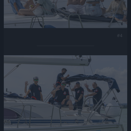
#4
Jön még kép!