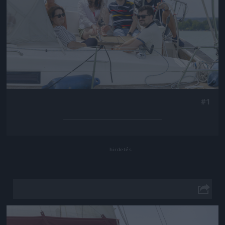
#1
Jön még kép!