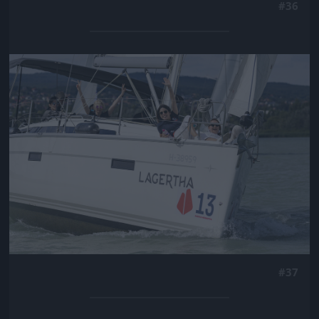
#36
Jön még kép!
#37