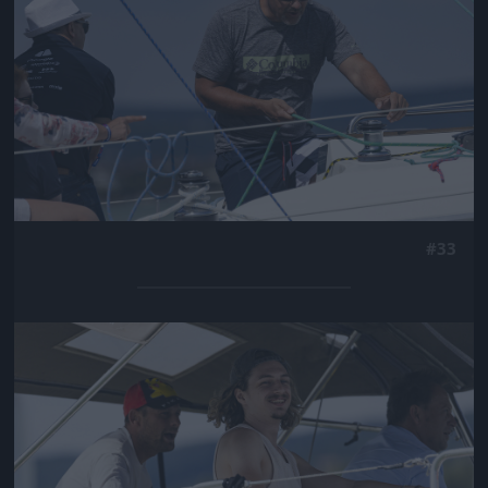
#33
Jön még kép!