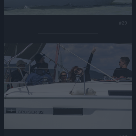
#29
Jön még kép!