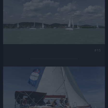
#15
Jön még kép!