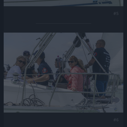
#5
Jön még kép!
#6