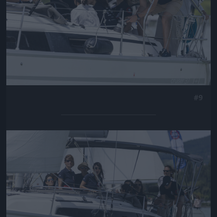
#9
Jön még kép!