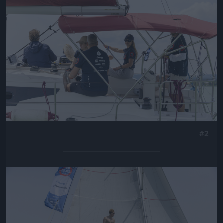
#2
Jön még kép!