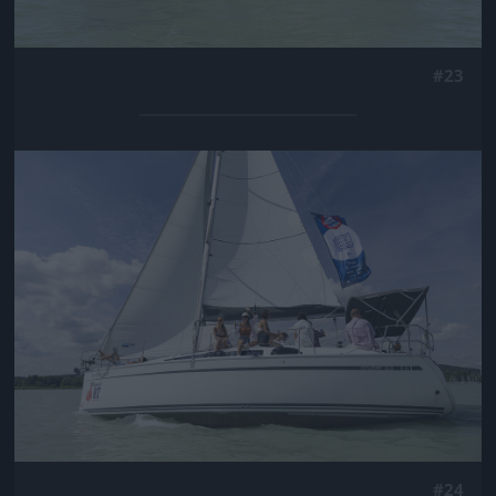
#23
Jön még kép!
#24