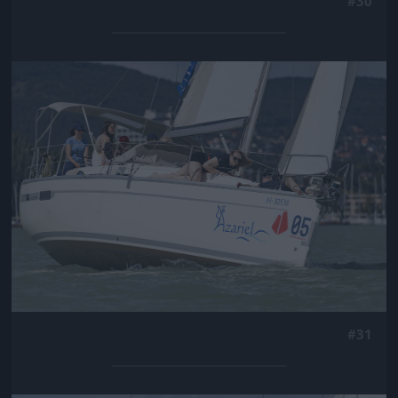
#30
Jön még kép!
#31