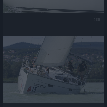
#35
Jön még kép!