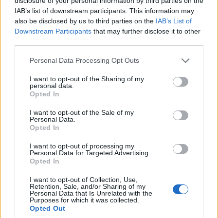
disclosure of your personal information by third parties on the
IAB’s list of downstream participants. This information may
also be disclosed by us to third parties on the
IAB’s List of
#17
Downstream Participants
that may further disclose it to other
third parties.
Please note that this website/app uses one or more Google
Personal Data Processing Opt Outs
services and may gather and store information including but
Jön még kép!
not limited to your visit or usage behaviour. You may click to
I want to opt-out of the Sharing of my
personal data.
grant or deny consent to Google and its third-party tags to
Opted In
use your data for below specified purposes in below Google
consent section.
I want to opt-out of the Sale of my
Personal Data.
Opted In
I want to opt-out of processing my
Personal Data for Targeted Advertising.
Opted In
I want to opt-out of Collection, Use,
Retention, Sale, and/or Sharing of my
Personal Data that Is Unrelated with the
Purposes for which it was collected.
Opted Out
#18