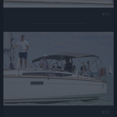
#11
Jön még kép!
#12