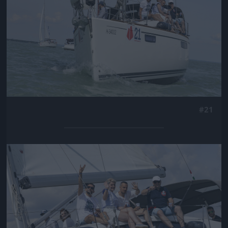
#21
Jön még kép!