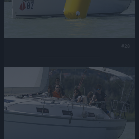
#28
Jön még kép!