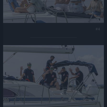
#4
Jön még kép!