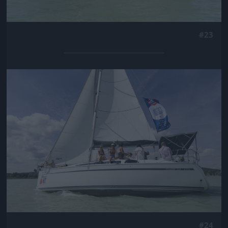
#23
Jön még kép!
#24