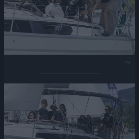
#9
Jön még kép!