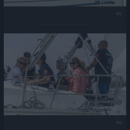
#5
Jön még kép!
#6