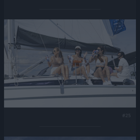
Jön még kép!
#25