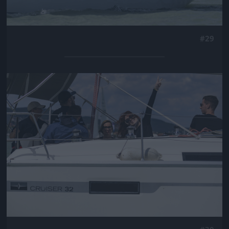
#29
Jön még kép!