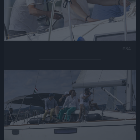
#34
Jön még kép!