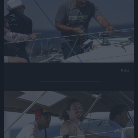
#33
Jön még kép!