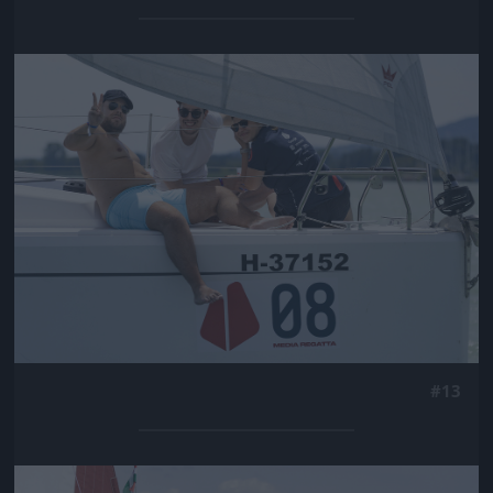
Jön még kép!
#13