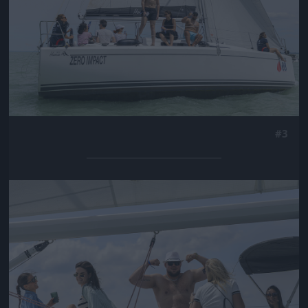
#3
Jön még kép!