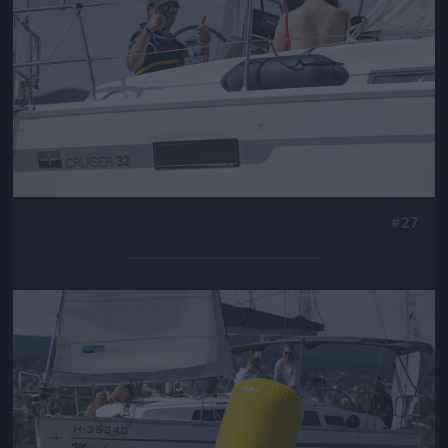
#27
Jön még kép!