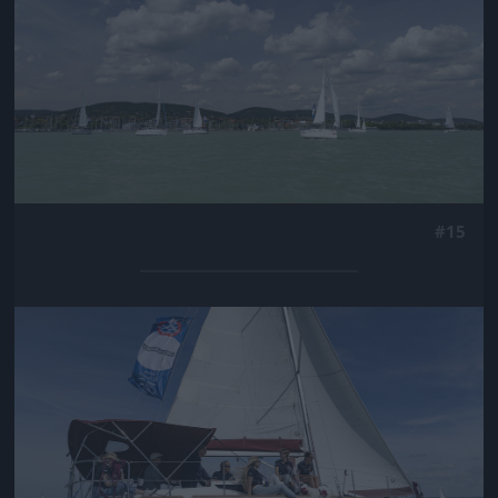
#15
Jön még kép!