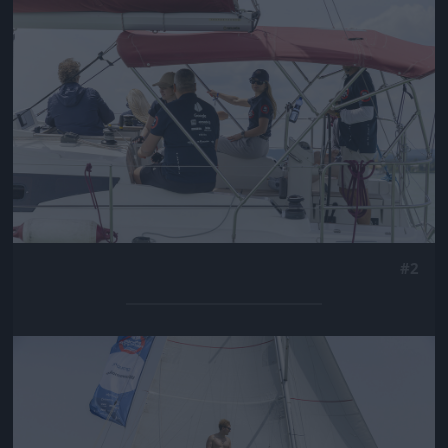
#2
Jön még kép!