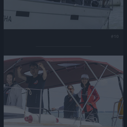
#10
Jön még kép!