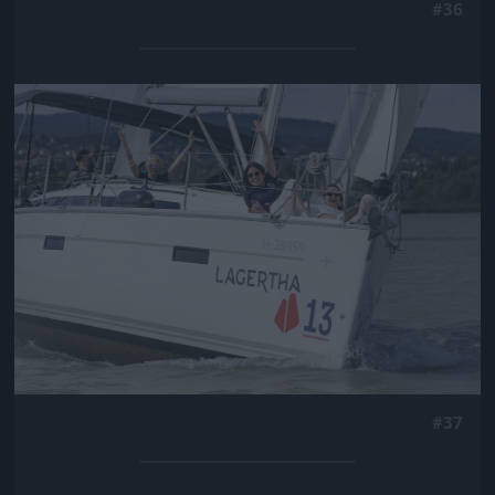
#36
Jön még kép!
#37