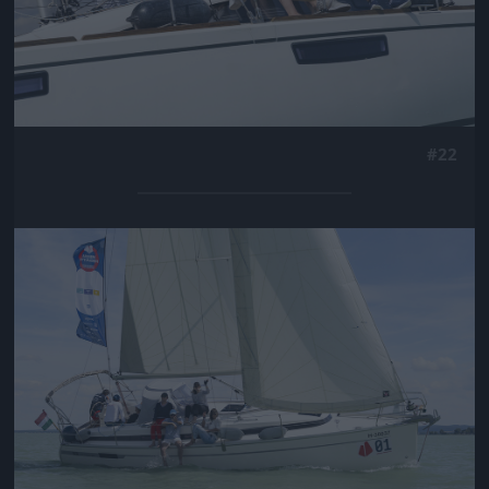
#22
Jön még kép!