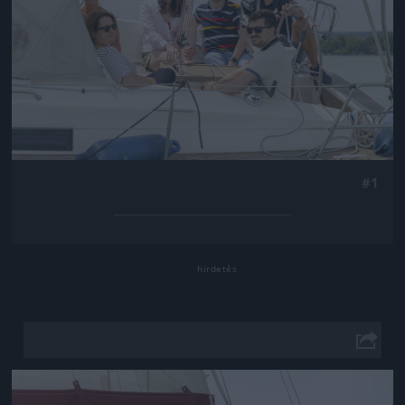
#1
Jön még kép!