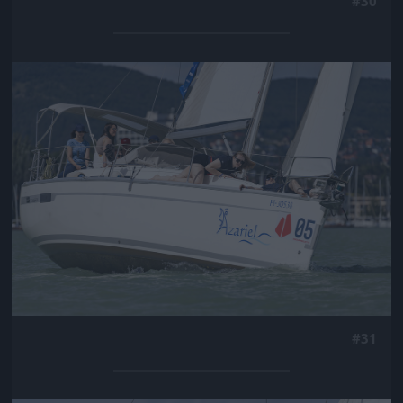
#30
Jön még kép!
#31