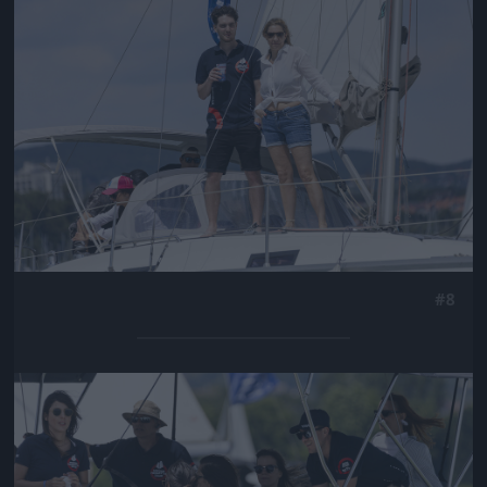
#8
Jön még kép!